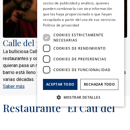
socios de publicidad y análisis, quienes
FRENCH
pueden combinarla con otra información
que les haya proporcionado o que hayan
ITALIAN
recopilado a partir del uso de sus servicios.
Política de privacidad
COOKIES ESTRICTAMENTE
Calle del pecado
NECESARIAS
COOKIES DE RENDIMIENTO
La bulliciosa Calle del Pecado es la principal zona de bares,
restaurantes y ocio nocturno de Sitges, ideal para quienes
COOKIES DE PREFERENCIAS
quieran pasa un rato bailando o tomando una copa. Este
COOKIES DE FUNCIONALIDAD
barrio está lleno de barrios emblemáicos que llevan abiertos
varias décadas.
ACEPTAR TODO
RECHAZAR TODO
Saber más
MOSTRAR DETALLES
Restaurante El Cau del
Vinyet
Cookies estrictamente necesarias
Cookies de rendimiento