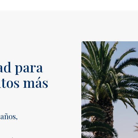
ad para
ntos más
eaños,