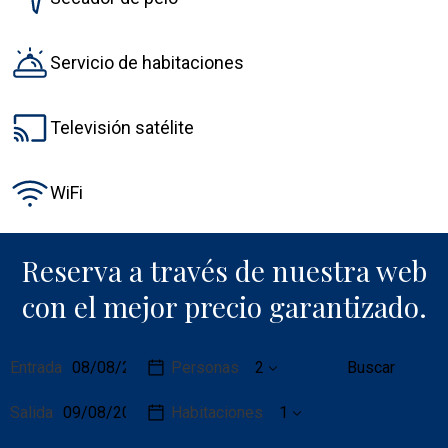
Servicio de habitaciones
Televisión satélite
WiFi
Reserva a través de nuestra web
con el mejor precio garantizado.
Fechas
Detalles
Entrada
Personas
Buscar
del
de
viaje
la
Salida
Habitaciones
reserva