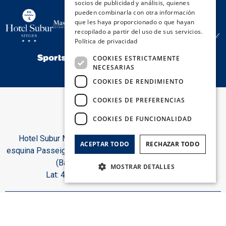
socios de publicidad y análisis, quienes
FRENCH
pueden combinarla con otra información
que les haya proporcionado o que hayan
ITALIAN
recopilado a partir del uso de sus servicios.
Política de privacidad
COOKIES ESTRICTAMENTE
NECESARIAS
COOKIES DE RENDIMIENTO
COOKIES DE PREFERENCIAS
COOKIES DE FUNCIONALIDAD
Hotel Subur Maritim, Paseo Marítimo, s/n
ACEPTAR TODO
RECHAZAR TODO
esquina Passeig del Dr. Benaprés 08870 Sitges
(Barcelona). España.
MOSTRAR DETALLES
Lat: 41.2299 | Lon: 1.7944
Cookies estrictamente necesarias
Contacto:
Cookies de rendimiento
E:
info@hotelsuburmaritim.com
T:
+34 93 894 15 50