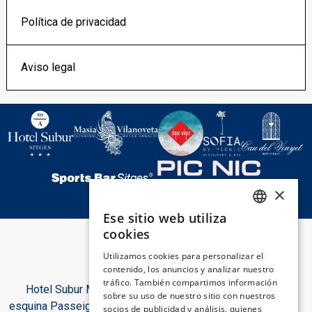
Política de privacidad
Aviso legal
×
Ese sitio web utiliza
SPANISH
cookies
ENGLISH
Utilizamos cookies para personalizar el
contenido, los anuncios y analizar nuestro
CATALAN
tráfico. También compartimos información
Hotel Subur Maritim, Paseo Marítimo, s/n
GERMAN
sobre su uso de nuestro sitio con nuestros
esquina Passeig del Dr. Benaprés 08870 Sitges
socios de publicidad y análisis, quienes