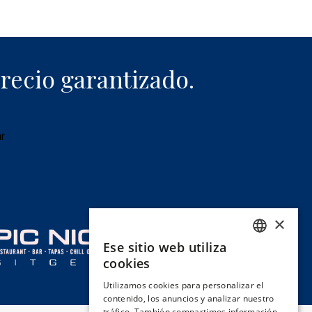
recio garantizado.
r
×
Ese sitio web utiliza
SPANISH
cookies
ENGLISH
Utilizamos cookies para personalizar el
contenido, los anuncios y analizar nuestro
CATALAN
tráfico. También compartimos información