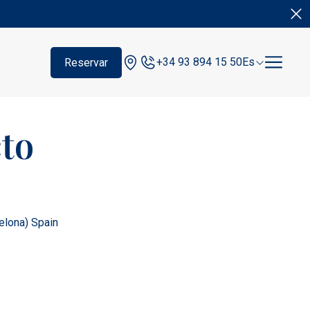
+34 93 894 15 50
Es
Reservar
cto
elona) Spain