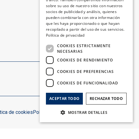
GERMAN
sobre su uso de nuestro sitio con nuestros
socios de publicidad y análisis, quienes
FRENCH
pueden combinarla con otra información
que les haya proporcionado o que hayan
ITALIAN
recopilado a partir del uso de sus servicios.
Política de privacidad
COOKIES ESTRICTAMENTE
NECESARIAS
COOKIES DE RENDIMIENTO
COOKIES DE PREFERENCIAS
Síguenos:
COOKIES DE FUNCIONALIDAD
ACEPTAR TODO
RECHAZAR TODO
tica de cookies
Política de privacidad
Aviso legal
Mapa web
MOSTRAR DETALLES
Cookies estrictamente necesarias