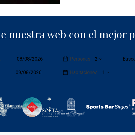
de nuestra web con el mejor p
Detalles
a
Personas
Busca
de
la
Habitaciones
reserva