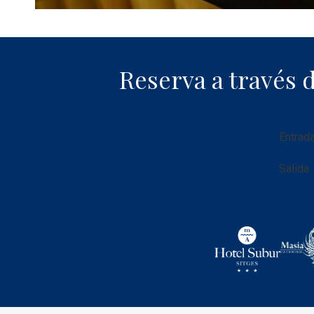
Reserva a través 
Fechas
Entrad
del
viaje
Salida