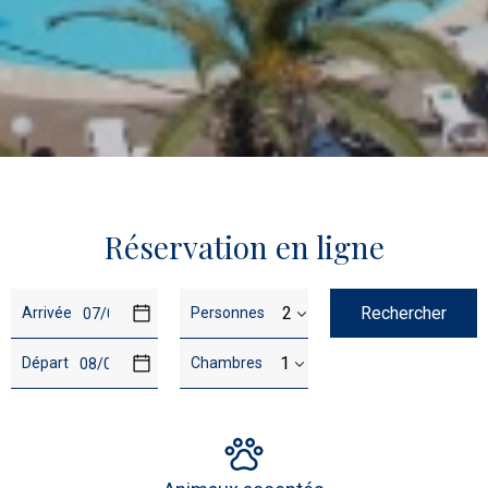
…
Réservation en ligne
Dates
Détails
Rechercher
Arrivée
Personnes
du
de
voyage
la
Départ
Chambres
réservation