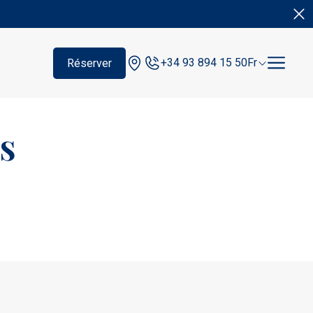
+34 93 894 15 50
Fr
Réserver
s