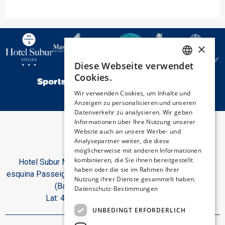
×
Diese Webseite verwendet
SPANISH
Cookies.
ENGLISH
Wir verwenden Cookies, um Inhalte und
Anzeigen zu personalisieren und unseren
CATALAN
Datenverkehr zu analysieren. Wir geben
GERMAN
Informationen über Ihre Nutzung unserer
Website auch an unsere Werbe- und
FRENCH
Analysepartner weiter, die diese
möglicherweise mit anderen Informationen
ITALIAN
kombinieren, die Sie ihnen bereitgestellt
Hotel Subur Maritim, Paseo Marítimo, s/n
haben oder die sie im Rahmen Ihrer
esquina Passeig del Dr. Benaprés 08870 Sitges
Nutzung ihrer Dienste gesammelt haben.
(Barcelona). Spanien.
Datenschutz-Bestimmungen
Lat: 41.2299 | Lon: 1.7944
UNBEDINGT ERFORDERLICH