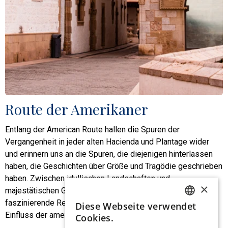
Route der Amerikaner
Entlang der American Route hallen die Spuren der
Vergangenheit in jeder alten Hacienda und Plantage wider
und erinnern uns an die Spuren, die diejenigen hinterlassen
haben, die Geschichten über Größe und Tragödie geschrieben
haben. Zwischen idyllischen Landschaften und
×
majestätischen Gebäuden entführt uns dieser Weg in eine
faszinierende Reise durch das koloniale Erbe und den
Diese Webseite verwendet
SPANISH
Einfluss der amerikanischen Kultur in der Region.
Cookies.
ENGLISH