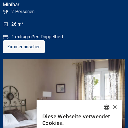
Minibar.
2 Personen
26 m²
1 extragroßes Doppelbett
Zimmer ansehen
×
Diese Webseite verwendet
SPANISH
Cookies.
ENGLISH