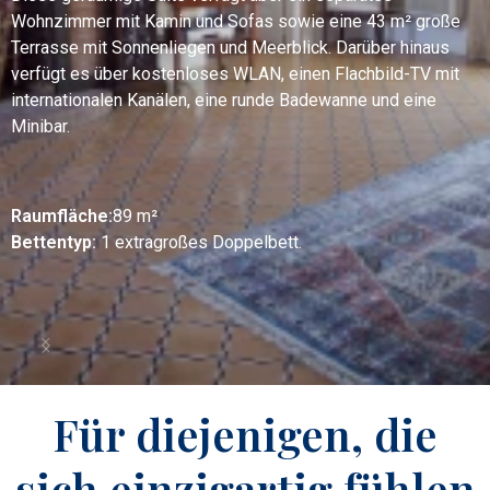
Wohnzimmer mit Kamin und Sofas sowie eine 43 m² große
Terrasse mit Sonnenliegen und Meerblick. Darüber hinaus
verfügt es über kostenloses WLAN, einen Flachbild-TV mit
internationalen Kanälen, eine runde Badewanne und eine
Minibar.
Raumfläche:
89 m²
Bettentyp:
1 extragroßes Doppelbett.
Für diejenigen, die
sich einzigartig fühlen