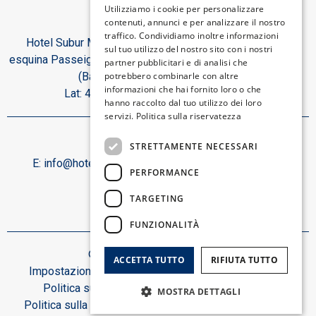
Utilizziamo i cookie per personalizzare
contenuti, annunci e per analizzare il nostro
CATALAN
traffico. Condividiamo inoltre informazioni
Hotel Subur Maritim, Paseo Marítimo, s/n
GERMAN
sul tuo utilizzo del nostro sito con i nostri
esquina Passeig del Dr. Benaprés 08870 Sitges
partner pubblicitari e di analisi che
FRENCH
(Barcelona). Spagna.
potrebbero combinarle con altre
informazioni che hai fornito loro o che
Lat: 41.2299 | Lon: 1.7944
ITALIAN
hanno raccolto dal tuo utilizzo dei loro
servizi.
Politica sulla riservatezza
Contatto:
STRETTAMENTE NECESSARI
E:
info@hotelsuburmaritim.com
T:
+34 93 894 15 50
PERFORMANCE
Seguici:
TARGETING
FUNZIONALITÀ
© Hotel Subur Maritim 2026.
ACCETTA TUTTO
RIFIUTA TUTTO
Impostazioni dei cookie
Avvertimento legale
Politica sui cookie
Mappa web
MOSTRA DETTAGLI
Politica sulla riservatezza