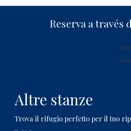
Reserva a través 
Date
Arriv
del
viagg
Parte
Altre stanze
Trova il rifugio perfetto per il tuo ri