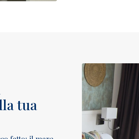
a
la tua
cco fatto: il mare