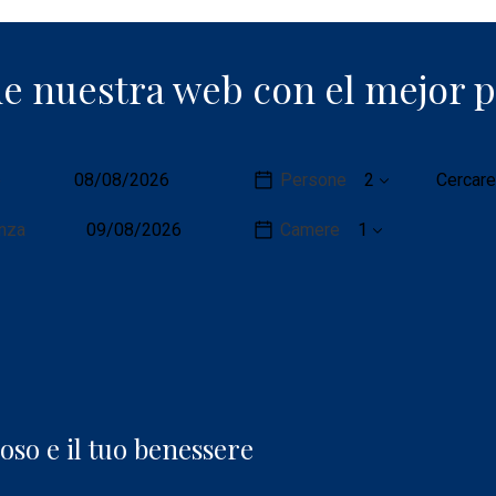
de nuestra web con el mejor p
Dettagli
o
Persone
Cercare
della
io
prenotazione
nza
Camere
poso e il tuo benessere