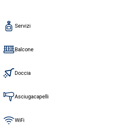
Servizi
Balcone
Doccia
Asciugacapelli
WiFi