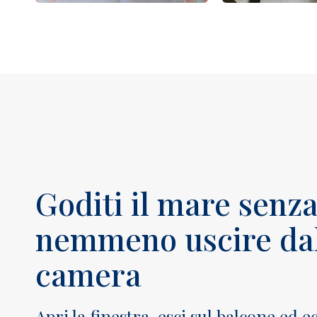
Goditi il ​​mare senz
nemmeno uscire dal
camera
Apri la finestra, esci sul balcone ed e