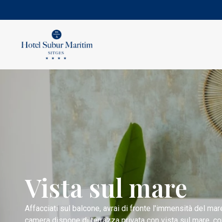
Vista sul mare
Affacciati sul balcone, avrai di fronte l'immensità del ma
camera dispone di terrazza privata con vista sul mare, c