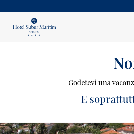
Non
Godetevi una vacanza
E soprattutt