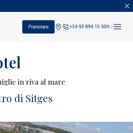
+34 93 894 15 50
It
Prenotare
otel
iglie in riva al mare
tro di Sitges