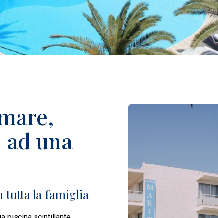
 mare,
ù ad una
 tutta la famiglia
ua piscina scintillante,