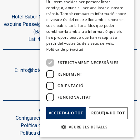
Utilitzem cookies per personalitzar
contingut, anuncis i per analitzar el nostre
CATALAN
trànsit. També compartim informació sobre
Hotel Subur Maritim, Paseo Marítimo, s/n
GERMAN
el vostre ús del nostre lloc amb els nostres
esquina Passeig del Dr. Benaprés 08870 Sitges
socis publicitaris i analítics que poden
FRENCH
(Barcelona). Espanya.
combinar-la amb altra informació que els
heu proporcionat o que han recopilat a
Lat: 41.2299 | Lon: 1.7944
ITALIAN
partir del vostre ús dels seus serveis.
Política de privacitat
Contacte:
ESTRICTAMENT NECESSÀRIES
E:
info@hotelsuburmaritim.com
T:
+34 93 894 15 50
RENDIMENT
Segueix-nos:
ORIENTACIÓ
FUNCIONALITAT
© Hotel Subur Maritim 2026.
ACCEPTA-HO TOT
REBUTJA-HO TOT
Configuració de galetes
Avís legal
Política de cookies
Mapa web
VEURE ELS DETALLS
Política de privacitat