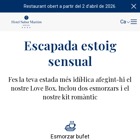
Restaurant obert a partir del 2 d’abril de 2026.
Ca
Escapada estoig
sensual
Fes la teva estada més idíl·lica afegint-hi el
nostre Love Box. Inclou dos esmorzars i el
nostre kit romàntic
Esmorzar bufet