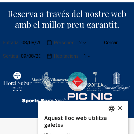
Reserva a través del nostre web
amb el millor preu garantit.
Dates
Detalls
Entrada
Persones
Cercar
del
de
viatge
la
Sortida
Habitacions
reserva
×
Aquest lloc web utilitza
SPANISH
galetes
ENGLISH