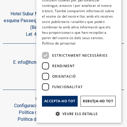
Utilitzem cookies per personalitzar
contingut, anuncis i per analitzar el nostre
CATALAN
trànsit. També compartim informació sobre
Hotel Subur Maritim, Paseo Marítimo, s/n
GERMAN
el vostre ús del nostre lloc amb els nostres
esquina Passeig del Dr. Benaprés 08870 Sitges
socis publicitaris i analítics que poden
FRENCH
(Barcelona). Espanya.
combinar-la amb altra informació que els
heu proporcionat o que han recopilat a
Lat: 41.2299 | Lon: 1.7944
ITALIAN
partir del vostre ús dels seus serveis.
Política de privacitat
Contacte:
ESTRICTAMENT NECESSÀRIES
E:
info@hotelsuburmaritim.com
T:
+34 93 894 15 50
RENDIMENT
Segueix-nos:
ORIENTACIÓ
FUNCIONALITAT
© Hotel Subur Maritim 2026.
ACCEPTA-HO TOT
REBUTJA-HO TOT
Configuració de galetes
Avís legal
Política de cookies
Mapa web
VEURE ELS DETALLS
Política de privacitat